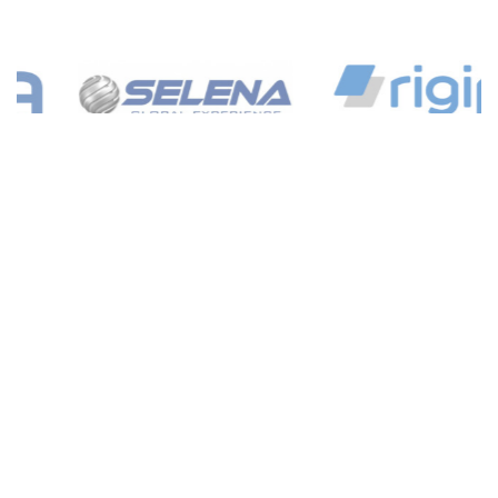
KIEROWNIK DZIAŁU SPRZEDAŻY
KATARZYNA
k.musial@4bud.com.pl