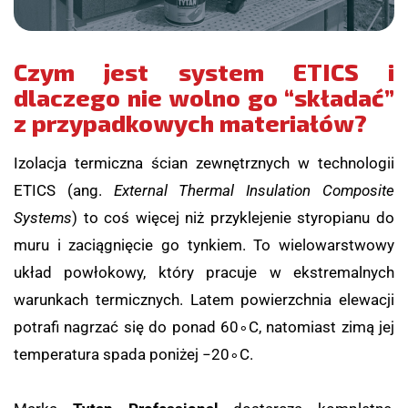
Czym jest system ETICS i
dlaczego nie wolno go “składać”
z przypadkowych materiałów?
Izolacja termiczna ścian zewnętrznych w technologii
ETICS (ang.
External Thermal Insulation Composite
Systems
) to coś więcej niż przyklejenie styropianu do
muru i zaciągnięcie go tynkiem. To wielowarstwowy
układ powłokowy, który pracuje w ekstremalnych
warunkach termicznych. Latem powierzchnia elewacji
potrafi nagrzać się do ponad
6
0
∘
C
, natomiast zimą jej
temperatura spada poniżej
−
2
0
∘
C
.