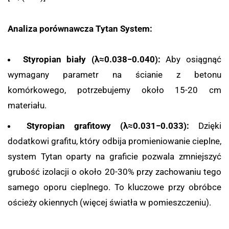
Analiza porównawcza Tytan System:
Styropian biały (
λ
≈
0.038
−
0.040
):
Aby osiągnąć
wymagany parametr na ścianie z betonu
komórkowego, potrzebujemy około 15-20 cm
materiału.
Styropian grafitowy (
λ
≈
0.031
−
0.033
):
Dzięki
dodatkowi grafitu, który odbija promieniowanie cieplne,
system Tytan oparty na graficie pozwala zmniejszyć
grubość izolacji o około 20-30% przy zachowaniu tego
samego oporu cieplnego. To kluczowe przy obróbce
ościeży okiennych (więcej światła w pomieszczeniu).