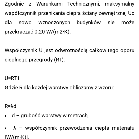
Zgodnie z Warunkami Technicznymi, maksymalny
współczynnik przenikania ciepła ściany zewnętrznej
U
c
dla nowo wznoszonych budynków nie może
przekraczać
0.20
W/(m
2
⋅
K)
.
Współczynnik
U
jest odwrotnością całkowitego oporu
cieplnego przegrody (
R
T
):
U
=
R
T
1
Gdzie
R
dla każdej warstwy obliczamy z wzoru:
R
=
λ
d
d
– grubość warstwy w metrach,
λ
– współczynnik przewodzenia ciepła materiału
[W/(m
⋅
K)]
.