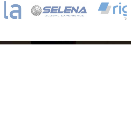
KIEROWNIK DZIAŁU SPRZEDAŻY
KATARZYNA
k.musial@4bud.com.pl
532 451 444