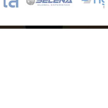
KIEROWNIK DZIAŁU SPRZEDAŻY
KATARZYNA
k.musial@4bud.com.pl
532 451 444