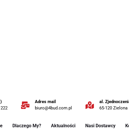
a domu i ogrodu w najlepszej 
Profesjonalne doradztwo
 brukową,
Pomożemy dobrać produkty dopasowane
udzielimy wskazówek dotyczących ic
Szybką i wygodną dostawę
cyjne ceny na
Wszystkie zamówienia możesz odebra
bezpośrednio pod drzwi swojego dom