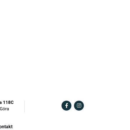
cenie!
 do Twojego projektu i budżetu, a także
h zastosowania.
ć osobiście lub zamówić transport
u.