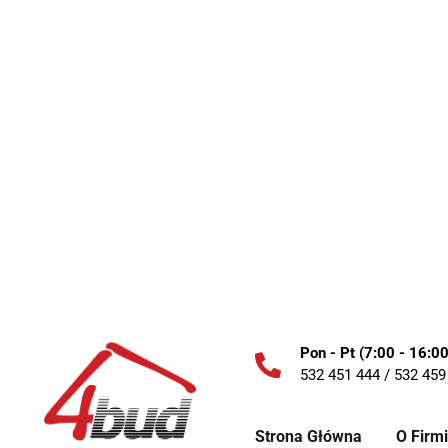
4Bud – materiały budowlane dl
Nasza oferta dla klientów indywidualnych obejmuje:
Materiały budowlane najwyższej jakości
Farby, tynki, systemy izolacyjne, materiały elewacyjne, kostkę
dachówki, a także narzędzia i akcesoria remontowe.
Atrakcyjne warunki zakupu
Regularnie organizujemy promocje oraz zapewniamy konkuren
wszystkie produkty dostępne w naszej hurtowni.